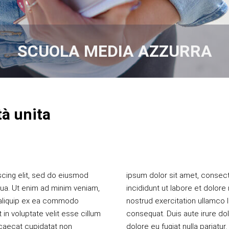
SCUOLA MEDIA AZZURRA
à unita
scing elit, sed do eiusmod
lit, sed do eiusmod tempor
qua. Ut enim ad minim veniam,
t enim ad minim veniam, quis
t aliquip ex ea commodo
 aliquip ex ea commodo
 in voluptate velit esse cillum
 in voluptate velit esse cillum
occaecat cupidatat non
occaecat cupidatat non