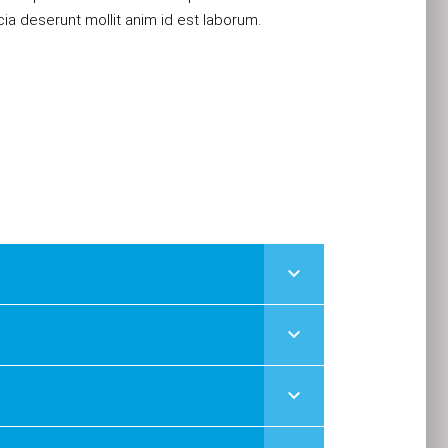
icia deserunt mollit anim id est laborum.
keyboard_arrow_down
keyboard_arrow_down
keyboard_arrow_down