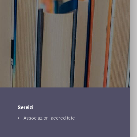
Educazi
anche qu
Servizi
Associazioni accreditate