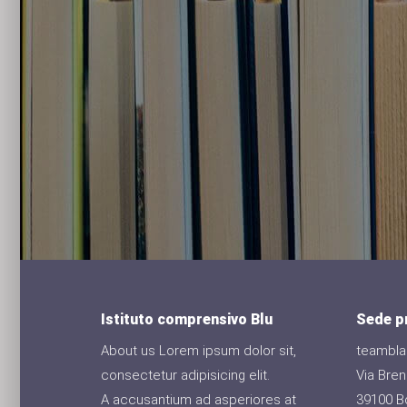
 imparare
apevi di
Istituto comprensivo Blu
Sede pr
About us Lorem ipsum dolor sit,
teamblau
consectetur adipisicing elit.
Via Bre
A accusantium ad asperiores at
39100 B