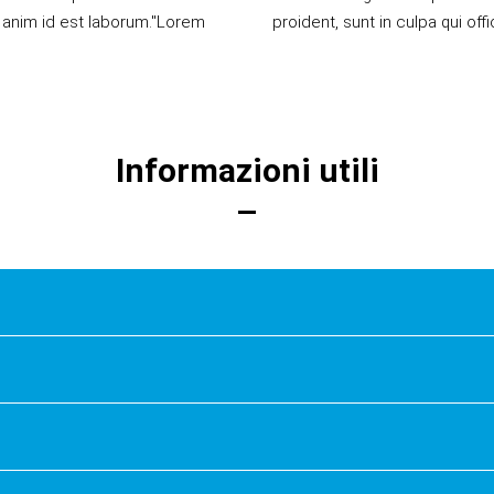
it anim id est laborum."Lorem
proident, sunt in culpa qui off
Informazioni utili
nti
classi della scuola Azzurra:
downloaden.