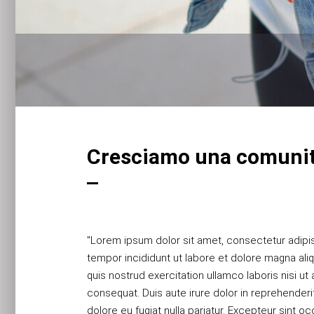
Cresciamo una comunit
"Lorem ipsum dolor sit amet, consectetur adipi
ipsum dolor sit amet, consectetur adipiscing e
tempor incididunt ut labore et dolore magna ali
incididunt ut labore et dolore magna aliqua. U
quis nostrud exercitation ullamco laboris nisi u
nostrud exercitation ullamco laboris nisi ut
consequat. Duis aute irure dolor in reprehenderit
consequat. Duis aute irure dolor in reprehenderit
dolore eu fugiat nulla pariatur. Excepteur sint 
dolore eu fugiat nulla pariatur. Excepteur sint 