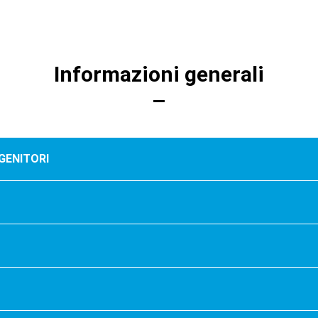
Informazioni generali
 GENITORI
to nel settore della
nsiderato il testo segnaposto
 un anonimo tipografo prese
preparare un testo campione.