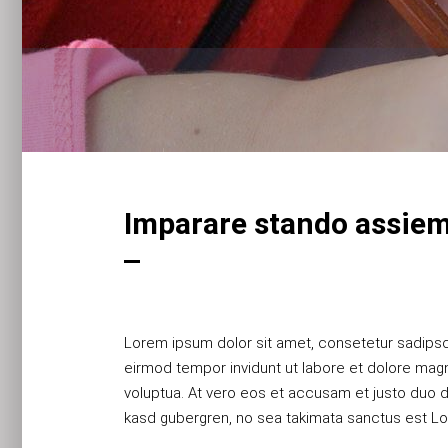
Imparare stando assie
Lorem ipsum dolor sit amet, consetetur sadipsc
Lorem ipsum dolor sit amet, consetetur sadipsc
eirmod tempor invidunt ut labore et dolore mag
eirmod tempor invidunt ut labore et dolore mag
voluptua. At vero eos et accusam et justo duo d
voluptua. At vero eos et accusam et justo duo d
kasd gubergren, no sea takimata sanctus est Lo