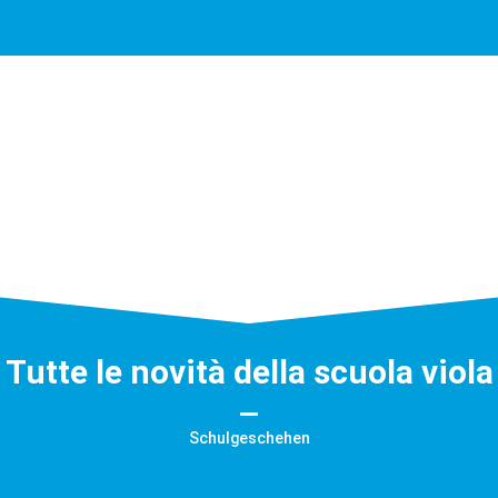
nsprechtage, Elternabende, Zeugnisverteilung, Ausflüge und Sitzunge
tico
Tutte le novità della scuola viola
Schulgeschehen