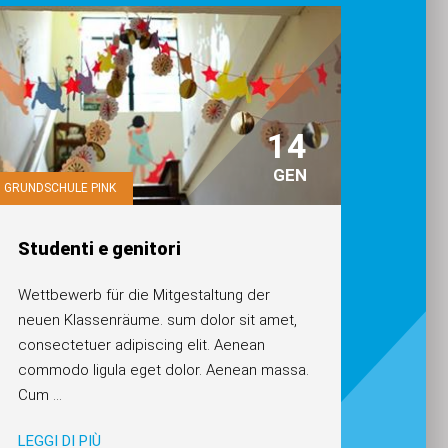
14
GEN
GRUNDSCHULE PINK
Studenti e genitori
Wettbewerb für die Mitgestaltung der
neuen Klassenräume. sum dolor sit amet,
consectetuer adipiscing elit. Aenean
commodo ligula eget dolor. Aenean massa.
Cum
...
LEGGI DI PIÙ