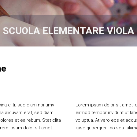
SCUOLA ELEMENTARE VIOLA
me
ing elitr, sed diam nonumy
ing elitr, sed diam nonumy
na aliquyam erat, sed diam
na aliquyam erat, sed diam
olores et ea rebum. Stet clita
olores et ea rebum. Stet clita
rem ipsum dolor sit amet.
kasd gubergren, no sea takim