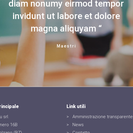
diam nonumy eirmod tempor
invidunt ut labore et dolore
magna aliquyam
Maestri
incipale
Link utili
 srl.
Amministrazione transparente
nnero 16B
News
olzano (BZ)
Contatto