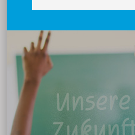
it amet,
litr, sed