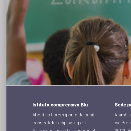
 tempor
 dolore
m
Istituto comprensivo Blu
Sede pr
About us Lorem ipsum dolor sit,
teamblau
consectetur adipisicing elit.
Via Bre
A accusantium ad asperiores at
39100 B