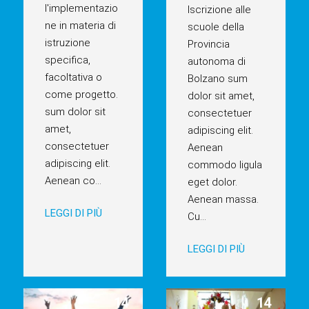
l'implementazio
Iscrizione alle
ne in materia di
scuole della
istruzione
Provincia
specifica,
autonoma di
facoltativa o
Bolzano sum
come progetto.
dolor sit amet,
sum dolor sit
consectetuer
amet,
adipiscing elit.
consectetuer
Aenean
adipiscing elit.
commodo ligula
Aenean co
...
eget dolor.
Aenean massa.
LEGGI DI PIÙ
Cu
...
LEGGI DI PIÙ
14
14