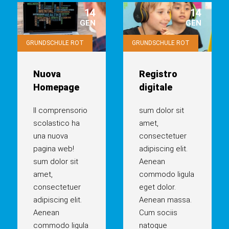
Tag
Zeit
14
14
GEN
GEN
GRUNDSCHULE ROT
GRUNDSCHULE ROT
Nuova
Registro
Homepage
digitale
Il comprensorio
sum dolor sit
scolastico ha
amet,
una nuova
consectetuer
pagina web!
adipiscing elit.
sum dolor sit
Aenean
amet,
commodo ligula
consectetuer
eget dolor.
adipiscing elit.
Aenean massa.
Aenean
Cum sociis
commodo ligula
natoque