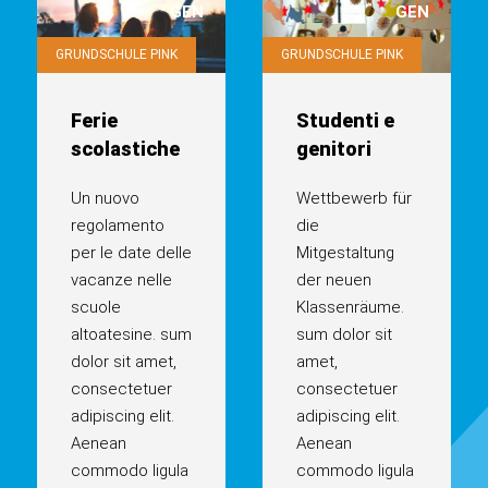
GEN
GEN
GRUNDSCHULE PINK
GRUNDSCHULE PINK
Ferie
Studenti e
scolastiche
genitori
Un nuovo
Wettbewerb für
regolamento
die
per le date delle
Mitgestaltung
vacanze nelle
der neuen
scuole
Klassenräume.
altoatesine. sum
sum dolor sit
dolor sit amet,
amet,
consectetuer
consectetuer
adipiscing elit.
adipiscing elit.
Aenean
Aenean
commodo ligula
commodo ligula