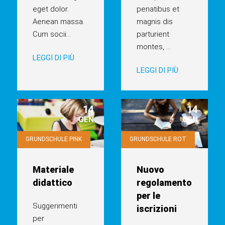
eget dolor.
penatibus et
Aenean massa.
magnis dis
Cum socii
...
parturient
montes,
...
LEGGI DI PIÙ
LEGGI DI PIÙ
14
14
GEN
GEN
GRUNDSCHULE PINK
GRUNDSCHULE ROT
Materiale
Nuovo
didattico
regolamento
per le
Suggerimenti
iscrizioni
per