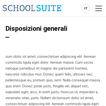
IT
keyboard_arrow_right
SCUOLE ELEMENTARI
Disposizioni generali
Scuola rossa
keyboard_arrow_right
SCUOLE MEDIE
Scuola pink
keyboard_arrow_right
Scuola azzurra
keyboard_arrow_right
GENITORI
Scuola viola
keyboard_arrow_right
Scuola blu
Orari, consigli di classe e genitori
Moduli per i genitori
INSEGNANTI
sum dolor sit amet, consectetuer adipiscing elit. Aenean
Materie facoltative
Orari, consigli di classe e genitori
NEWS
commodo ligula eget dolor. Aenean massa. Cum sociis
Materiale scolastico
Materie facoltative
natoque penatibus et magnis dis parturient montes,
CONTATTO
Esame finale
Materiale scolastico
nascetur ridiculus mus. Donec quam felis, ultricies nec,
pellentesque eu, pretium quis, sem. Nulla consequat massa
Esame finale
quis enim. Donec pede justo, fringilla vel, aliquet nec,
vulputate eget, arcu. In enim justo, rhoncus ut, imperdiet a,
venenatis vitae, justo. Nullam dictumsum dolor sit amet,
consectetuer adipiscing elit. Aenean commodo ligula eget