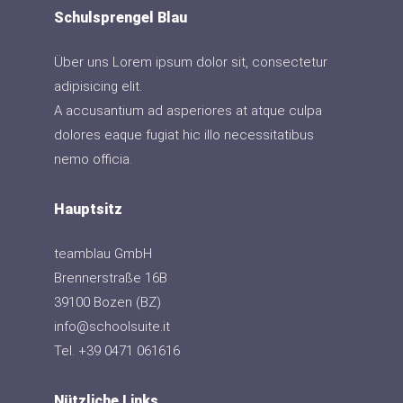
Schulsprengel Blau
Über uns Lorem ipsum dolor sit, consectetur
adipisicing elit.
A accusantium ad asperiores at atque culpa
dolores eaque fugiat hic illo necessitatibus
nemo officia.
Hauptsitz
teamblau GmbH
Brennerstraße 16B
39100 Bozen (BZ)
info@schoolsuite.it
Tel. +39 0471 061616
Nützliche Links