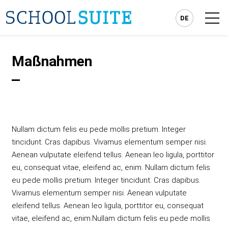
DE
keyboard_arrow_right
GRUNDSCHULEN
Maßnahmen
Grundschule Rot
keyboard_arrow_right
MITTELSCHULEN
Grundschule Pink
keyboard_arrow_right
Mittelschule hellblau
keyboard_arrow_right
ELTERN
Grundschule Violett
keyboard_arrow_right
Mittelschule Blau
Stundenpläne, Klassen- und Elternräte
Formulare für Eltern
LEHRER
Wahlpflichtfach und Wahlfach
Stundenpläne, Klassen- und Elternräte
Nullam dictum felis eu pede mollis pretium. Integer
NEWS
Materiallisten
Wahlpflichtfach und Wahlfach
tincidunt. Cras dapibus. Vivamus elementum semper nisi.
Aenean vulputate eleifend tellus. Aenean leo ligula, porttitor
KONTAKT
Abschlussprüfungen
Materiallisten
eu, consequat vitae, eleifend ac, enim. Nullam dictum felis
Abschlussprüfungen
eu pede mollis pretium. Integer tincidunt. Cras dapibus.
Vivamus elementum semper nisi. Aenean vulputate
eleifend tellus. Aenean leo ligula, porttitor eu, consequat
vitae, eleifend ac, enim.Nullam dictum felis eu pede mollis