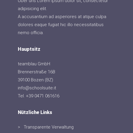
Über uns Lorem ipsum dolor sit, consectetur
adipisicing elit.
A accusantium ad asperiores at atque culpa
dolores eaque fugiat hic illo necessitatibus
nemo officia.
Hauptsitz
teamblau GmbH
Brennerstraße 16B
39100 Bozen (BZ)
info@schoolsuite.it
Tel. +39 0471 061616
Nützliche Links
Transparente Verwaltung