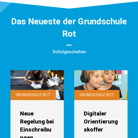
Das Neueste der Grundschule
Rot
Schulgeschehen
14
14
J&#
J&#
GRUNDSCHULE ROT
GRUNDSCHULE ROT
Neue
Digitaler
Regelung bei
Orientierung
Einschreibu
skoffer
ngen