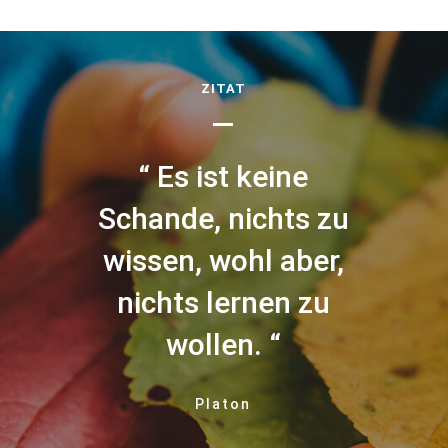
ZITAT
ine
Es ist keine
E
ts zu
Schande, nichts zu
Scha
aber,
wissen, wohl aber,
wiss
n zu
nichts lernen zu
nic
wollen.
Platon